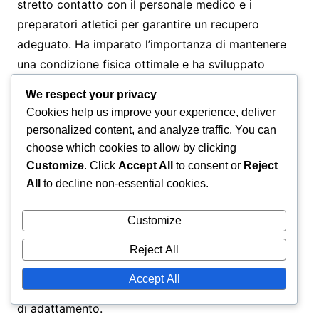
stretto contatto con il personale medico e i
preparatori atletici per garantire un recupero
adeguato. Ha imparato l’importanza di mantenere
una condizione fisica ottimale e ha sviluppato
strategie per prevenire futuri infortuni,
We respect your privacy
permettendogli di tornare più forte e determinato.
Cookies help us improve your experience, deliver
personalized content, and analyze traffic. You can
choose which cookies to allow by clicking
Adattamento a nuove leghe
Customize
. Click
Accept All
to consent or
Reject
All
to decline non-essential cookies.
Il passaggio a nuove leghe ha comportato una serie
di sfide per Amrabat. Il passaggio dalla lega
Customize
olandese alla Serie A, ad esempio, ha richiesto di
adattarsi a diversi stili di gioco e richieste tattiche.
Reject All
La fisicità e il ritmo del calcio italiano sono stati
Accept All
inizialmente uno shock, necessitando di un periodo
di adattamento.