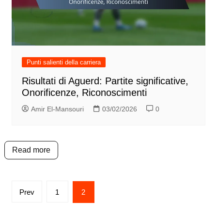
Punti salienti della carriera
Risultati di Aguerd: Partite significative,
Onorificenze, Riconoscimenti
Amir El-Mansouri
03/02/2026
0
Read more
Posts
Prev
1
2
pagination