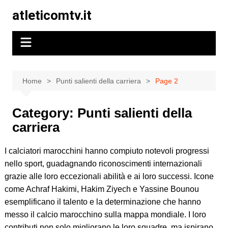
Skip
atleticomtv.it
to
content
Home
Punti salienti della carriera
Page 2
Category:
Punti salienti della
carriera
I calciatori marocchini hanno compiuto notevoli progressi
nello sport, guadagnando riconoscimenti internazionali
grazie alle loro eccezionali abilità e ai loro successi. Icone
come Achraf Hakimi, Hakim Ziyech e Yassine Bounou
esemplificano il talento e la determinazione che hanno
messo il calcio marocchino sulla mappa mondiale. I loro
contributi non solo migliorano le loro squadre, ma ispirano