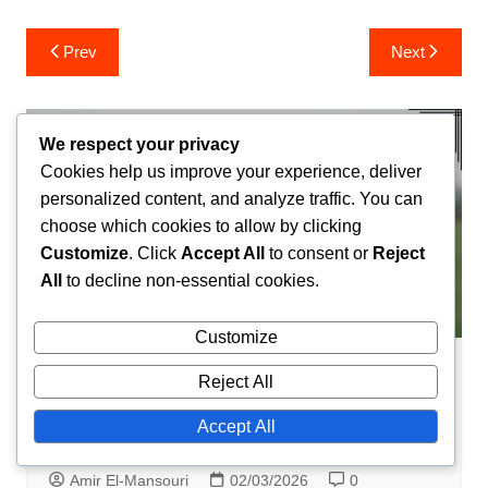
Post
Prev
Next
navigation
We respect your privacy
Cookies help us improve your experience, deliver
personalized content, and analyze traffic. You can
choose which cookies to allow by clicking
Customize
. Click
Accept All
to consent or
Reject
All
to decline non-essential cookies.
Customize
Biografie dei Giocatori
Reject All
Il viaggio di Saïd Benrahma: eventi della
Accept All
vita, influenze precoci, aspirazioni
Amir El-Mansouri
02/03/2026
0